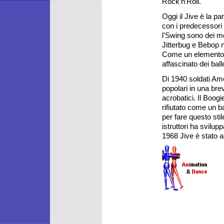
Rock'n'Roll.
Oggi il Jive è la p
con i predecessori m
l'Swing sono dei mem
Jitterbug e Bebop n
Come un elemento di
affascinato dei ball
Di 1940 soldati Ame
popolari in una bre
acrobatici. Il Boo
rifiutato come un 
per fare questo stil
istruttori ha svilu
1968 Jive è stato ac