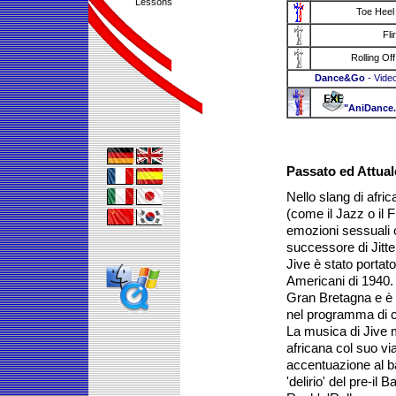
Lessons
Toe Heel
Flir
Rolling Of
Dance&Go
- Vide
"AniDance
Passato ed Attual
Nello slang di africa
(come il Jazz o il F
emozioni sessuali 
successore di Jitt
Jive è stato portato
Americani di 1940. 
Gran Bretagna e è s
nel programma di co
La musica di Jive m
africana col suo via 
accentuazione al batt
'delirio' del pre-il 