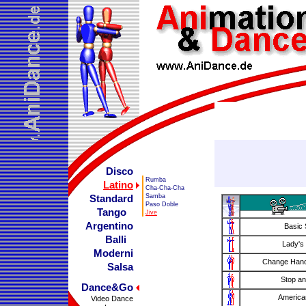
Disco
Rumba
Latino
Cha-Cha-Cha
Samba
Standard
Paso Doble
Tango
Jive
Argentino
Basic 
Balli
Lady's
Moderni
Change Hand
Salsa
Stop a
Dance&Go
America
Video Dance